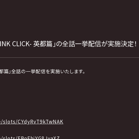
LINK CLICK- 英都篇」の全話一挙配信が実施決定！
K- 英都篇」全話の一挙配信を実施いたします。
8
ve/slots/CYdyRvT9kTwNAK
ve/slots/EBoEhjYG8JyaXZ