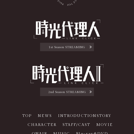
1st Season STREAMING
2nd Season STREAMING
TOP
NEWS
INTRODUCTION
STORY
CHARACTER
STAFF/CAST
MOVIE
ONAIR
MUSIC
Blu-ray&DVD